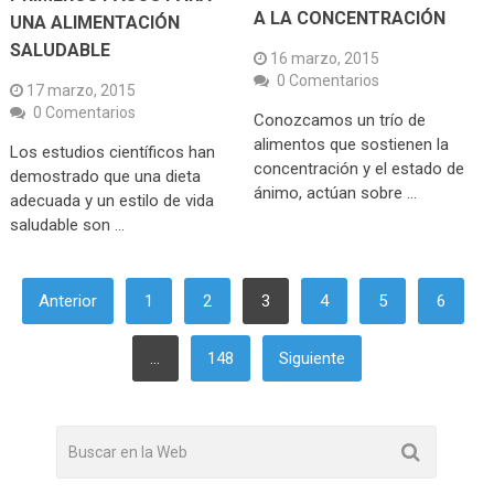
A LA CONCENTRACIÓN
UNA ALIMENTACIÓN
SALUDABLE
16 marzo, 2015
0 Comentarios
17 marzo, 2015
0 Comentarios
Conozcamos un trío de
alimentos que sostienen la
Los estudios científicos han
concentración y el estado de
demostrado que una dieta
ánimo, actúan sobre …
adecuada y un estilo de vida
saludable son …
PAGINACIÓN
Anterior
1
2
3
4
5
6
DE
ENTRADAS
…
148
Siguiente