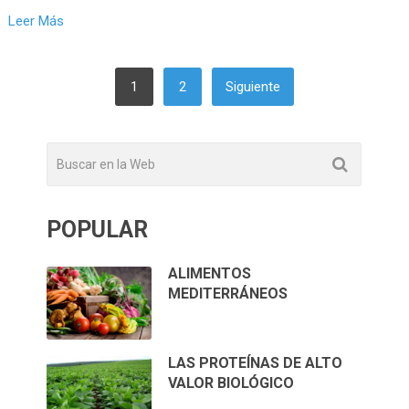
Leer Más
PAGINACIÓN
1
2
Siguiente
DE
ENTRADAS
POPULAR
ALIMENTOS
MEDITERRÁNEOS
LAS PROTEÍNAS DE ALTO
VALOR BIOLÓGICO