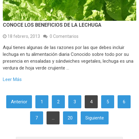
CONOCE LOS BENEFICIOS DE LA LECHUGA
18 febrero, 2013
0 Comentarios
Aquí tienes algunas de las razones por las que debes incluir
lechuga en tu alimentación diaria Conocido sobre todo por su
presencia en ensaladas y sándwiches vegetales, lechuga es una
verdura de hoja verde crujiente …
Leer Más
PAGINACIÓN
Anterior
1
2
3
4
5
6
DE
ENTRADAS
7
…
20
Siguiente