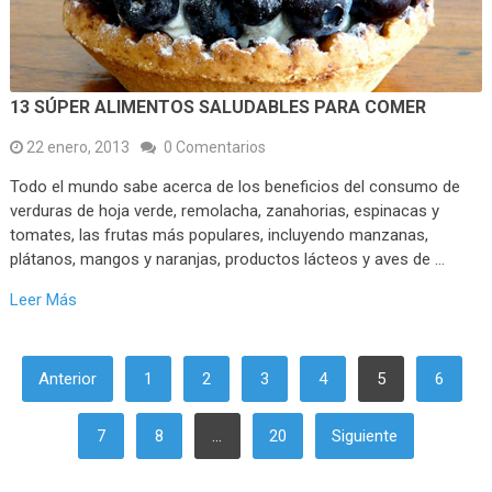
13 SÚPER ALIMENTOS SALUDABLES PARA COMER
22 enero, 2013
0 Comentarios
Todo el mundo sabe acerca de los beneficios del consumo de
verduras de hoja verde, remolacha, zanahorias, espinacas y
tomates, las frutas más populares, incluyendo manzanas,
plátanos, mangos y naranjas, productos lácteos y aves de …
Leer Más
PAGINACIÓN
Anterior
1
2
3
4
5
6
DE
ENTRADAS
7
8
…
20
Siguiente