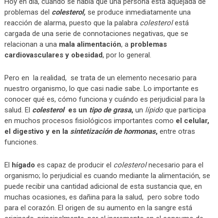
Hoy en día, cuando se habla que una persona está aquejada de
problemas del
colesterol,
se produce inmediatamente una
reacción de alarma, puesto que la palabra
colesterol
está
cargada de una serie de connotaciones negativas, que se
relacionan a una
mala alimentación
, a
problemas
cardiovasculares y obesidad
, por lo general.
Pero en la realidad, se trata de un elemento necesario para
nuestro organismo, lo que casi nadie sabe. Lo importante es
conocer qué es, cómo funciona y cuándo es perjudicial para la
salud. El
colesterol
es un
tipo de grasa
,
un
lípido
que participa
en muchos procesos fisiológicos importantes como
el celular,
el digestivo y en la
sintetización de hormonas
,
entre otras
funciones.
El
hígado
es capaz de producir el
colesterol
necesario para el
organismo; lo perjudicial es cuando mediante
la alimentación, se
puede recibir una cantidad adicional de esta sustancia que, en
muchas ocasiones, es dañina para la salud, pero sobre todo
para el corazón. El origen de su aumento en la sangre está