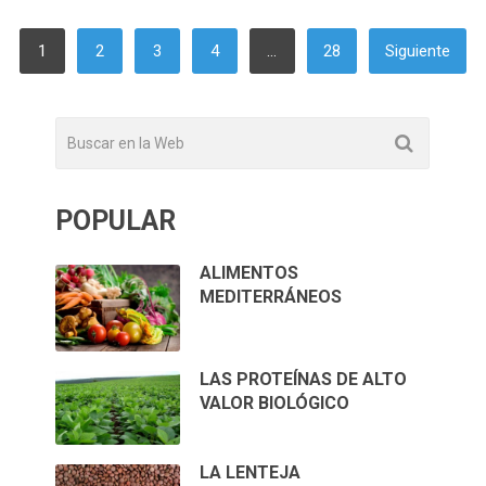
PAGINACIÓN
1
2
3
4
…
28
Siguiente
DE
ENTRADAS
POPULAR
ALIMENTOS
MEDITERRÁNEOS
LAS PROTEÍNAS DE ALTO
VALOR BIOLÓGICO
LA LENTEJA