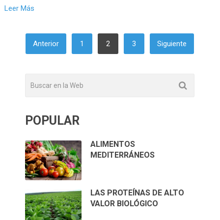
Leer Más
PAGINACIÓN
Anterior
1
2
3
Siguiente
DE
ENTRADAS
POPULAR
ALIMENTOS
MEDITERRÁNEOS
LAS PROTEÍNAS DE ALTO
VALOR BIOLÓGICO