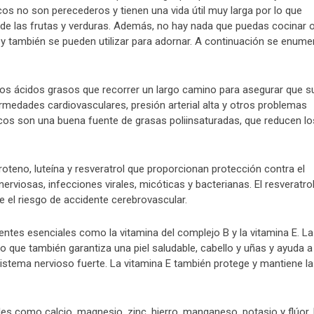
os no son perecederos y tienen una vida útil muy larga por lo que
de las frutas y verduras. Además, no hay nada que puedas cocinar 
y también se pueden utilizar para adornar. A continuación se enume
os ácidos grasos que recorrer un largo camino para asegurar que s
rmedades cardiovasculares, presión arterial alta y otros problemas
ecos son una buena fuente de grasas poliinsaturadas, que reducen lo
teno, luteína y resveratrol que proporcionan protección contra el
viosas, infecciones virales, micóticas y bacterianas. El resveratro
e el riesgo de accidente cerebrovascular.
ntes esenciales como la vitamina del complejo B y la vitamina E. La
no que también garantiza una piel saludable, cabello y uñas y ayuda a
istema nervioso fuerte. La vitamina E también protege y mantiene la
es como calcio, magnesio, zinc, hierro, manganeso, potasio y flúor. 