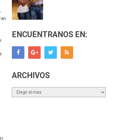
o
ran
ENCUÉNTRANOS EN:
u
s
ARCHIVOS
l
Archivos
El