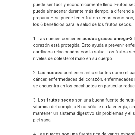
puede ser fácil y económicamente lleno. Frutos sec
puede almacenar durante más tiempo, a diferencia 
preparar – se puede tener frutos secos como son, 
los 6 beneficios para la salud de los frutos secos.
1. Las nueces contienen
ácidos grasos omega-3
l
corazón está protegida. Esto ayuda a prevenir enfe
cardíacos relacionados con la salud. Los frutos s
niveles de colesterol malo en su cuerpo.
2.
Las nueces
contienen antioxidantes como el caro
cáncer, enfermedades del corazón, enfermedades ner
se encuentra en los cacahuetes en particular reduc
3.
Los frutos
secos
son una buena fuente de nutrie
vitamina del complejo B no sólo le da la energía, si
mantener un sistema digestivo sin problemas y el s
piel sana.
4. Las nueces son una fuente rica de varios mineral