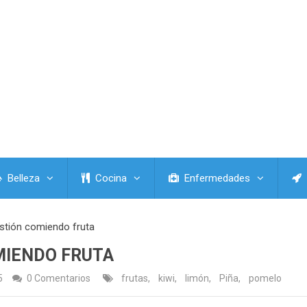
Belleza
Cocina
Enfermedades
estión comiendo fruta
MIENDO FRUTA
5
0 Comentarios
frutas
,
kiwi
,
limón
,
Piña
,
pomelo