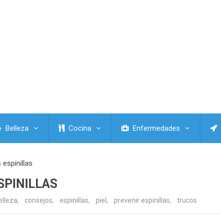
Belleza
Cocina
Enfermedades
 espinillas
SPINILLAS
elleza
,
consejos
,
espinillas
,
piel
,
prevenir espinillas
,
trucos