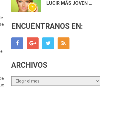
LUCIR MÁS JOVEN …
de
 se
ENCUÉNTRANOS EN:
te
ARCHIVOS
de
Archivos
que