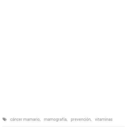
cáncer mamario
,
mamografía
,
prevención
,
vitaminas