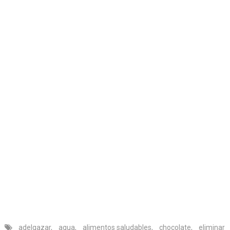
adelgazar
,
agua
,
alimentos saludables
,
chocolate
,
eliminar