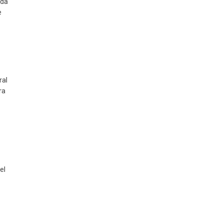
ada
e
ral
ra
el