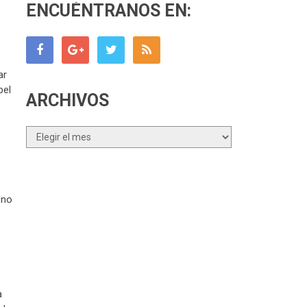
ENCUÉNTRANOS EN:
ar
pel
ARCHIVOS
Archivos
 no
a