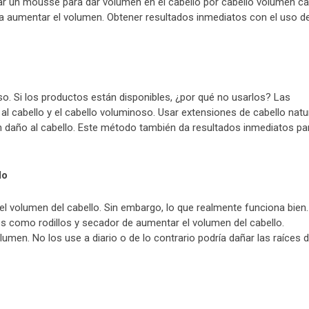
zar un mousse para dar volumen en el cabello por cabello volumen c
a aumentar el volumen. Obtener resultados inmediatos con el uso d
o. Si los productos están disponibles, ¿por qué no usarlos? Las
l cabello y el cabello voluminoso. Usar extensiones de cabello natu
ún daño al cabello. Este método también da resultados inmediatos pa
lo
l volumen del cabello. Sin embargo, lo que realmente funciona bien.
ales como rodillos y secador de aumentar el volumen del cabello.
men. No los use a diario o de lo contrario podría dañar las raíces d