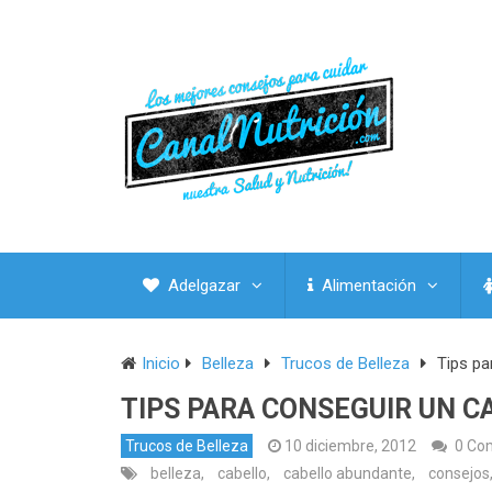
Adelgazar
Alimentación
Inicio
Belleza
Trucos de Belleza
Tips pa
TIPS PARA CONSEGUIR UN 
Trucos de Belleza
10 diciembre, 2012
0 Co
belleza
,
cabello
,
cabello abundante
,
consejos