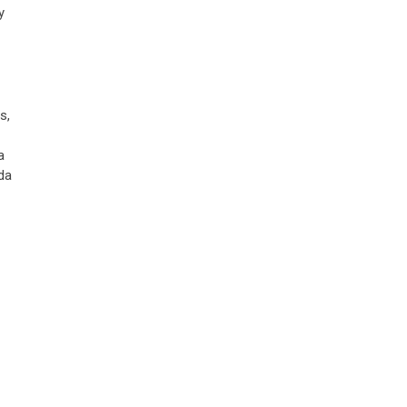
y
s,
a
da