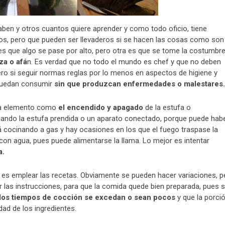
en y otros cuantos quiere aprender y como todo oficio, tiene
os, pero que pueden ser llevaderos si se hacen las cosas como son
s que algo se pase por alto, pero otra es que se tome la costumbr
za o afá
n. Es verdad que no todo el mundo es chef y que no deben
pero si seguir normas reglas por lo menos en aspectos de higiene y
 puedan consumir
sin que produzcan enfermedades o malestares.
cada elemento como
el encendido y apagado
de la estufa o
jando la estufa prendida o un aparato conectado, porque puede hab
tá cocinando a gas y hay ocasiones en los que el fuego traspase la
con agua, pues puede alimentarse la llama. Lo mejor es intentar
a.
vo es emplear las recetas. Obviamente se pueden hacer variaciones, p
r las instrucciones, para que la comida quede bien preparada, pues s
los tiempos de cocción se excedan o sean pocos
y que la porci
idad de los ingredientes.