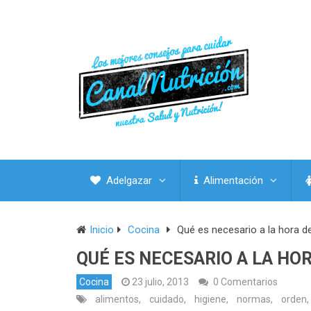
Adelgazar
Alimentación
Inicio
Cocina
Qué es necesario a la hora d
QUÉ ES NECESARIO A LA HO
Cocina
23 julio, 2013
0 Comentarios
alimentos
,
cuidado
,
higiene
,
normas
,
orden
,