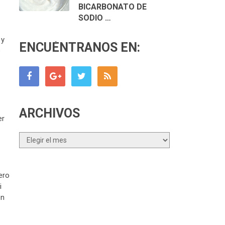
BICARBONATO DE
SODIO …
 y
ENCUÉNTRANOS EN:
e
ARCHIVOS
er
Archivos
ero
i
ón