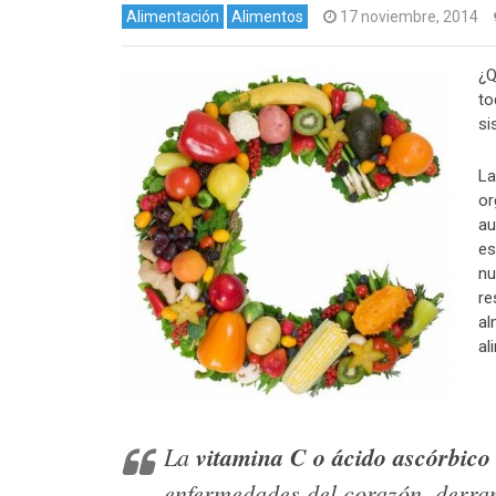
Alimentación
Alimentos
17 noviembre, 2014
¿Q
to
si
La
or
au
es
nu
re
al
al
La
vitamina C o ácido ascórbico
enfermedades del corazón, derram