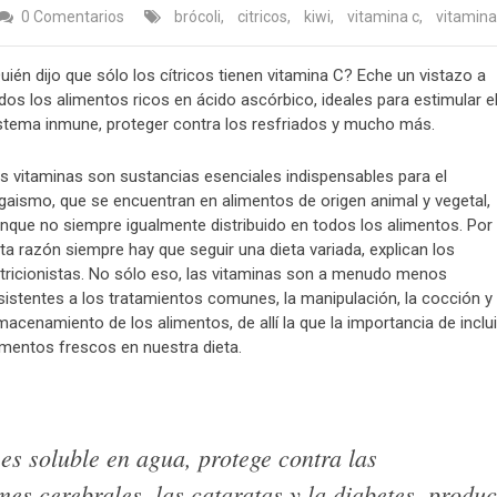
0 Comentarios
brócoli
,
citricos
,
kiwi
,
vitamina c
,
vitamin
uién dijo que sólo los cítricos tienen vitamina C? Eche un vistazo a
dos los alimentos ricos en ácido ascórbico, ideales para estimular e
stema inmune, proteger contra los resfriados y mucho más.
s vitaminas son sustancias esenciales indispensables para el
gaismo, que se encuentran en alimentos de origen animal y vegetal,
nque no siempre igualmente distribuido en todos los alimentos. Por
ta razón siempre hay que seguir una dieta variada, explican los
tricionistas. No sólo eso, las vitaminas son a menudo menos
sistentes a los tratamientos comunes, la manipulación, la cocción y 
macenamiento de los alimentos, de allí la que la importancia de inclui
imentos frescos en nuestra dieta.
es soluble en agua, protege contra las
es cerebrales, las cataratas y la diabetes, produ