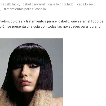
cabello lacio
,
cabello normal
,
cabello ondulado
,
cabello seco
,
s
,
tratamientos para el cabello
ados, colores y tratamientos para el cabello, que serán el foco de
ación se presenta una guía con todas las novedades para lograr un