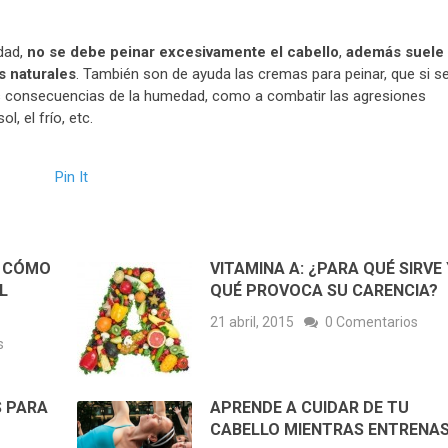
edad,
no se debe peinar excesivamente el cabello
,
además suele
as naturales
. También son de ayuda las cremas para peinar, que si s
 las consecuencias de la humedad, como a combatir las agresiones
l, el frío, etc.
Pin It
S CÓMO
VITAMINA A: ¿PARA QUÉ SIRVE 
L
QUÉ PROVOCA SU CARENCIA?
21 abril, 2015
0 Comentarios
s
S PARA
APRENDE A CUIDAR DE TU
CABELLO MIENTRAS ENTRENA