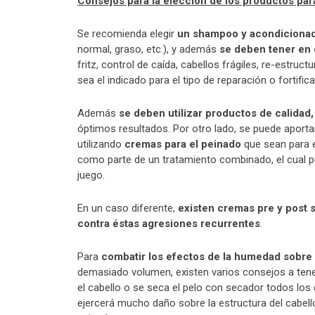
Consejos para la elección de los productos para
Se recomienda elegir
un shampoo y acondicionado
normal, graso, etc.), y además
se deben tener en 
fritz, control de caída, cabellos frágiles, re-estru
sea el indicado para el tipo de reparación o fortific
Además
se deben utilizar productos de calidad
óptimos resultados. Por otro lado, se puede aportar 
utilizando
cremas para el peinado
que sean para e
como parte de un tratamiento combinado, el cual
juego.
En un caso diferente,
existen cremas pre y post 
contra éstas agresiones recurrentes
.
Para
combatir los efectos de la humedad sobre 
demasiado volumen, existen varios consejos a tener
el cabello o se seca el pelo con secador todos los 
ejercerá mucho daño sobre la estructura del cabel