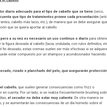
 el cabello
r diario adecuado para el tipo de cabello que se tiene
(seco,
cuenta que tipo de tratamientos provee cada presentación
(anti
cturantes, cabello más lacio, etc.), de manera que se debe asegurar qu
ación que se quiera aportar al cabello.
, pero a su vez es necesario un uso continuo o diario
para obten
la figura deseada al cabello (lacia, ondulada, con rulos definidos, et
l fin deseado; estas cremas suelen ser más efectivas si se adquier
 puede estar compuesto por un shampoo y acondicionador haciendo
secado, rizado o planchado del pelo, que asegurarán protecció
el cabello
, que suelen generar consecuencias como frizz o
 en cuenta. Por un lado, si se realiza frecuentemente brushing sob
días,
el secador no debe estar muy caliente
. De otra manera se
lo, y se aumentarán las consecuencias de un día húmedo sobre el