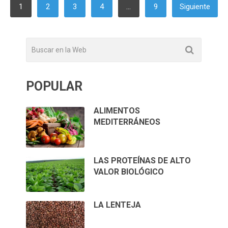
PAGINACIÓN
1
2
3
4
…
9
Siguiente
DE
ENTRADAS
POPULAR
ALIMENTOS
MEDITERRÁNEOS
LAS PROTEÍNAS DE ALTO
VALOR BIOLÓGICO
LA LENTEJA