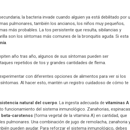
ecundaria; la bacteria invade cuando alguien ya está debilitado por 
oblemas pulmonares, también los ancianos, los niños muy pequeños,
mas más probables. La tos persistente que resulta, sibilancias y
marilla son los síntomas más comunes de la bronquitis aguda. Si esta
nía
.
epiten año tras año, algunos de sus síntomas pueden ser
ataques repetidos de tos y grandes cantidades de flema.
 experimentar con diferentes opciones de alimentos para ver si los
s síntomas. Al hacer esto, mantén un registro cuidadoso de cómo te
esistencia natural del cuerpo
. La ingesta adecuada de
vitaminas A
to funcionamiento del sistema inmunológico. Zanahorias, espinacas
n
beta-carotenos
(forma vegetal de la vitamina A) en cantidad, que
es pulmonares. Una combinación de jugo de remolacha, zanahoria 
mbién pueden ayudar. Para reforzar el sistema inmunológico, debes