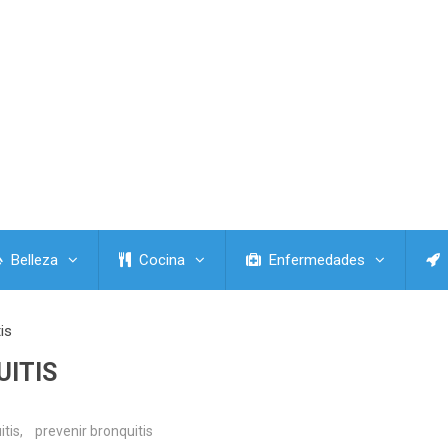
Belleza
Cocina
Enfermedades
is
UITIS
itis
,
prevenir bronquitis