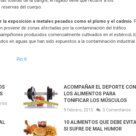
las toxinas de la sangre, el hígado tiene que recurrir a los
 reservas del cuerpo.
r la exposición a metales pesados como el plomo y el cadmio
. 
en provenir de zonas afectadas por la contaminación del tráfico.
ampiñones producidos comercialmente cultivados en el estiércol, l
ados en aguas que han sido expuestos a la contaminación industrial.
Pin It
OS
ACOMPAÑAR EL DEPORTE CO
S
LOS ALIMENTOS PARA
TONIFICAR LOS MÚSCULOS
rios
9 febrero, 2015
0 Comentarios
AL
10 ALIMENTOS QUE DEBE EVIT
SI SUFRE DE MAL HUMOR