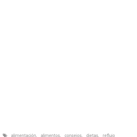
alimentación
,
alimentos
,
consejos
,
dietas
,
reflujo