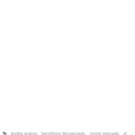
ácidos grasos
,
beneficios del pescado
,
comer pescado
,
el