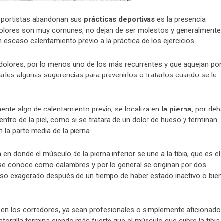
eportistas abandonan sus
prácticas deportivas
es la presencia
s dolores son muy comunes, no dejan de ser molestos y generalmente
escaso calentamiento previo a la práctica de los ejercicios.
olores, por lo menos uno de los más recurrentes y que aquejan por
darles algunas sugerencias para prevenirlos o tratarlos cuando se le
mente algo de calentamiento previo, se localiza en
la pierna,
por deb
dentro de la piel, como si se tratara de un dolor de hueso y terminan
la parte media de la pierna.
 donde el músculo de la pierna inferior se une a la tibia, que es el
 se conoce como calambres y por lo general se originan por dos
uso exagerado después de un tiempo de haber estado inactivo o bie
en los corredores, ya sean profesionales o simplemente aficionado
orrilla termina siendo más fuerte que el músculo que cubre la tibia,