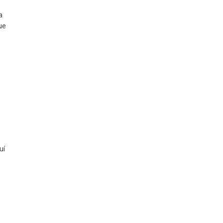
a
ue
uí
s