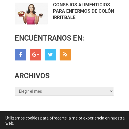
CONSEJOS ALIMENTICIOS
PARA ENFERMOS DE COLÓN
IRRITBALE
ENCUÉNTRANOS EN:
ARCHIVOS
Archivos
Utilizamos cookies para ofrecerte la mejor experiencia en nuestra
Canal Nutrición.com
Copyright © 2026.
web.
Contactar
||
Datos Legales y Privacidad
y
Política de Cookies