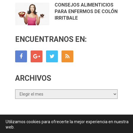
CONSEJOS ALIMENTICIOS
PARA ENFERMOS DE COLÓN
IRRITBALE
ENCUÉNTRANOS EN:
ARCHIVOS
Archivos
Utilizamos cookies para ofrecerte la mejor experiencia en nuestra
Canal Nutrición.com
Copyright © 2026.
web.
Contactar
||
Datos Legales y Privacidad
y
Política de Cookies